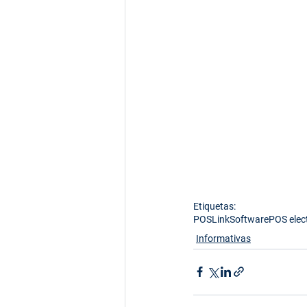
Etiquetas:
POS
Link
Software
POS elec
Informativas