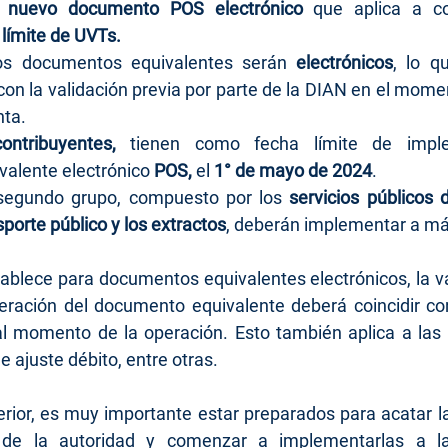
l nuevo documento POS electrónico
 que aplica a co
 límite de UVTs.
os documentos equivalentes serán 
electrónicos
, lo q
on la validación previa por parte de la DIAN en el momen
nta.
ontribuyentes, 
tienen como
fecha límite de imple
alente electrónico 
POS,
 el
 1° de mayo de 2024
.​
 segundo grupo, compuesto por los 
servicios públicos do
sporte público y los extractos
, deberán implementar a más
tablece para documentos equivalentes electrónicos, la va
eración del documento equivalente deberá coincidir con
 al momento de la operación. Esto también aplica a las 
e ajuste débito, entre otras.
rior, es muy importante estar preparados para acatar la
e de la autoridad y comenzar a implementarlas a la