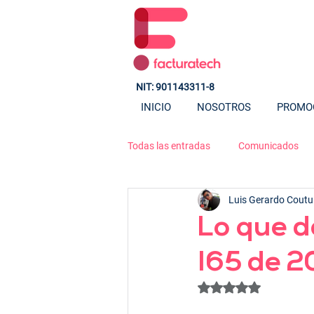
NIT: 901143311-8
INICIO
NOSOTROS
PROMO
Todas las entradas
Comunicados
Luis Gerardo Coutur
Lo que d
165 de 
Obtuvo NaN de 5 est