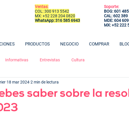
Ventas:
Soporte:
COL: 300 913 5542
BOG: 601 485
MX: +52 228 204 0820
CAL: 602 389
WhatsApp: 316 585 6943
MDE: 604 609
MX: +52 222 
CIONES
PRODUCTOS
NEGOCIO
COMPRAR
BLO
Informativas
Entrevistas
Cultura
ier
18 mar 2024
2 min de lectura
ebes saber sobre la reso
2023
rellas.