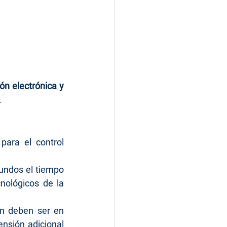
ón electrónica y 
.
ara el control 
undos el tiempo 
ológicos de la 
ón deben ser en 
nsión adicional 