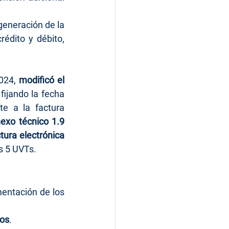
generación de la 
édito y débito, 
024, 
modificó el 
fijando la fecha 
e a la factura 
exo técnico 1.9
tura electrónica 
as 5 UVTs.
Hay una normativa que se detalla en la resolución 165 referente a la implementación de los 
cos
​.