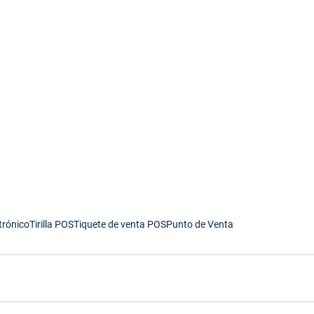
trónico
Tirilla POS
Tiquete de venta POS
Punto de Venta