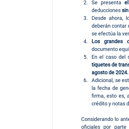
Se presenta 
e
deducciones 
sin
Desde ahora, l
deberán contar c
se efectúa la ve
Los grandes c
documento equiv
En el caso del
tiquetes de tran
agosto de 2024.
Adicional, se es
la fecha de gen
firma, esto es,
crédito y notas d
Considerando lo ante
oficiales por part