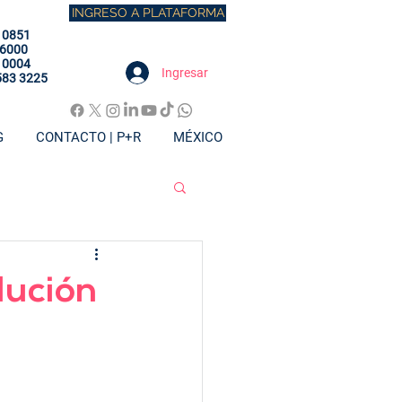
INGRESO A PLATAFORMA
 0851
 6000
 0004
Ingresar
583 3225
G
CONTACTO | P+R
MÉXICO
lución