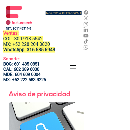
INGRESO A PLATAFORMA
NIT:
901143311-8
Ventas:
COL:
300 913 5542
MX:
+52 228 204 0820
WhatsApp:
316 585 6943
Soporte:
BOG:
601 485 0851
CAL:
602 389 6000
MDE:
604 609 0004
MX:
+52 222 583 3225
Aviso de privacidad