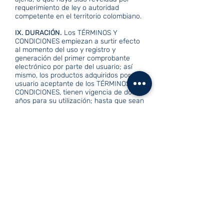
requerimiento de ley o autoridad
competente en el territorio colombiano.
IX. DURACIÓN.
Los TÉRMINOS Y
CONDICIONES empiezan a surtir efecto
al momento del uso y registro y
generación del primer comprobante
electrónico por parte del usuario; así
mismo, los productos adquiridos por el
usuario aceptante de los TÉRMINOS Y
CONDICIONES, tienen vigencia de dos
años para su utilización; hasta que sean
consumidos en su totalidad o hasta que
el usuario decida terminar de manera
unilateral la relación como consumidor
ante el TITULAR, en cuyo caso, no se
genera derecho alguno sobre
reembolso.
AVISO DE PRIVACIDAD
En cumplimiento a lo establecido en la
Ley 1581 de 2012 y demás normas
relativas en la materia, FTECH
COLOMBIA S.A.S pone a disposición el
siguiente aviso privacidad. FTECH