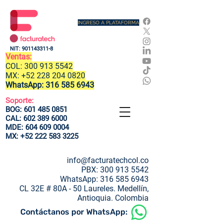
INGRESO A PLATAFORMA
NIT:
901143311-8
Ventas:
COL:
300 913 5542
MX:
+52 228 204 0820
WhatsApp:
316 585 6943
Soporte:
BOG:
601 485 0851
CAL:
602 389 6000
MDE:
604 609 0004
MX:
+52 222 583 3225
info@facturatechcol.co
PBX:
300 913 5542
WhatsApp:
316 585 6943
CL 32E # 80A - 50 Laureles.
Medellín,
Antioquia. Colombia
Contáctanos por WhatsApp: