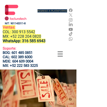
INGRESO A PLATAFORMA
NIT:
901143311-8
Ventas:
COL:
300 913 5542
MX:
+52 228 204 0820
WhatsApp:
316 585 6943
Soporte:
BOG:
601 485 0851
CAL:
602 389 6000
MDE:
604 609 0004
MX:
+52 222 583 3225