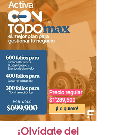
Precio regular
$1'289,500
¡Lo quiero!
¡Olvídate del