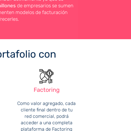
illones
de empresarios se sumen
ementen modelos de facturación
recerles.
rtafolio con
Factoring
Como valor agregado, cada
cliente final dentro de tu
red comercial, podrá
acceder a una completa
plataforma de Factoring