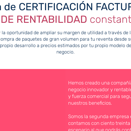
ia de CERTIFICACIÓN FACTU
 DE RENTABILIDAD
constant
 la oportunidad de ampliar su margen de utilidad a través de 
compra de paquetes de gran volumen para tu reventa desde s
propio desarrollo a precios estimados por tu propio modelo d
negocio.
Hemos creado una compañía 
negocio innovador y rentable
y fuerza comercial para segu
nuestros beneficios.
Somos la segunda empresa en
contamos con ciento treinta 
escenario al que podrás con