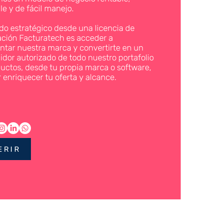
le y de fácil manejo.
ado estratégico desde una licencia de
cación Facturatech es acceder a
ntar nuestra marca y convertirte en un
uidor autorizado de todo nuestro portafolio
uctos, desde tu propia marca o software,
r enriquecer tu oferta y alcance.
ERIR