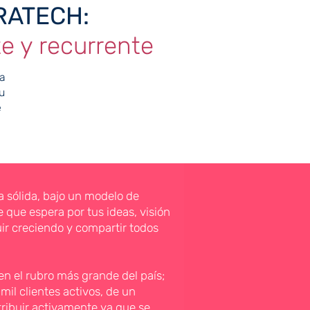
RATECH:
e y recurrente
la
u
e
sólida, bajo un modelo de
 que espera por tus ideas, visión
ir creciendo y compartir todos
 el rubro más grande del país;
mil clientes activos, de un
tribuir activamente ya que se