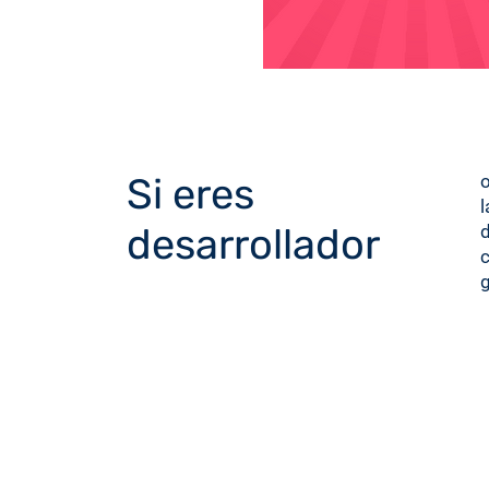
Si eres
o
l
desarrollador
d
c