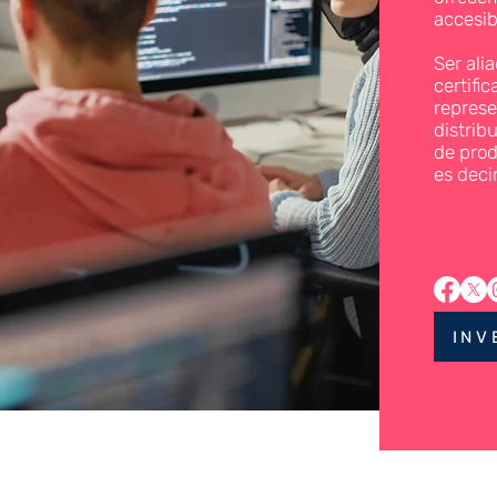
accesib
Ser ali
certifi
represe
distrib
de prod
es deci
INV