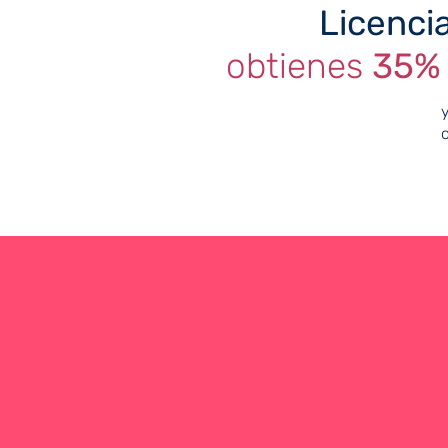
Licenc
obtienes
35%
y