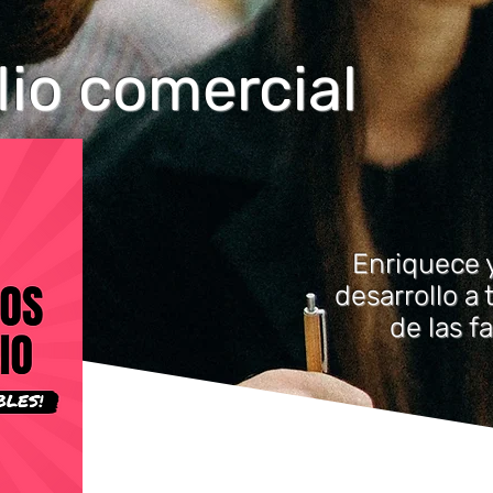
lio comercial
Enriquece y
desarrollo a 
de las f