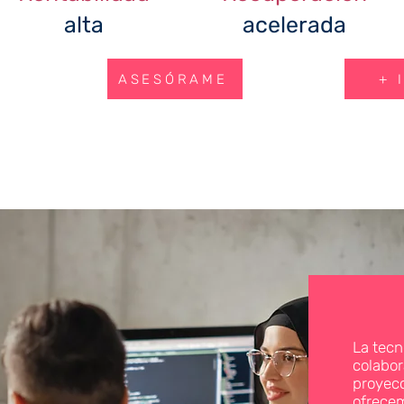
alta
acelerada
ASESÓRAME
+ 
La tecn
colabor
proyecc
ofrecem