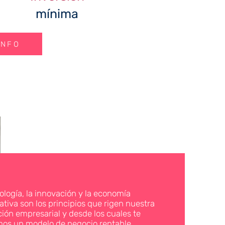
mínima
INFO
ología, la innovación y la economía
ativa son los principios que rigen nuestra
ión empresarial y desde los cuales te
os un modelo de negocio rentable,