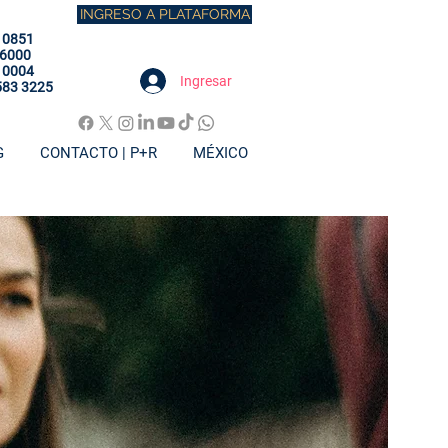
INGRESO A PLATAFORMA
 0851
 6000
 0004
Ingresar
583 3225
G
CONTACTO | P+R
MÉXICO