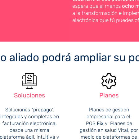
espera que al menos
ocho m
a la transformación e impl
electrónica que tú puedes of
ro aliado podrá ampliar su po
Soluciones
Planes
Soluciones “prepago”,
Planes de gestión
integrales y completas en
empresarial para el
facturación electrónica,
POS
Fix
y Planes de
desde una misma
gestión en salud Vital, por
plataforma ágil, intuitiva y
medio de plataformas de