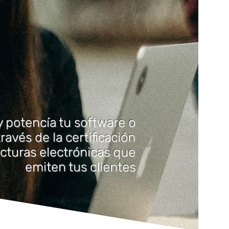
 potencía tu software o
través de la certificación
acturas electrónicas que
emiten tus clientes