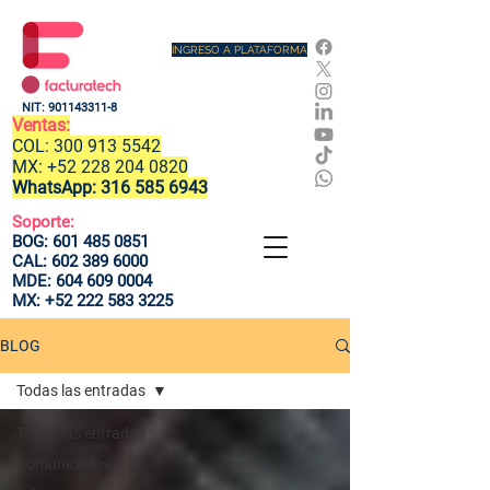
INGRESO A PLATAFORMA
NIT:
901143311-8
Ventas:
COL:
300 913 5542
MX:
+52 228 204 0820
WhatsApp:
316 585 6943
Soporte:
BOG:
601 485 0851
CAL:
602 389 6000
MDE:
604 609 0004
MX:
+52 222 583 3225
BLOG
Todas las entradas
Todas las entradas
Comunicados