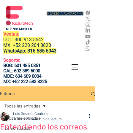
INGRESO A PLATAFORMA
NIT:
901143311-8
Ventas:
COL:
300 913 5542
MX:
+52 228 204 0820
WhatsApp:
316 585 6943
Soporte:
BOG:
601 485 0851
CAL:
602 389 6000
MDE:
604 609 0004
MX:
+52 222 583 3225
Entrada
Todas las entradas
Luis Gerardo Couturier
Todas las entradas
30 may 2024
4 min de lectura
Entendiendo los correos
Comunicados