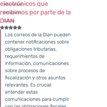
electrónicos que
Informativas
recibimos por parte de la
Entrevistas
DIAN
Cultura
Obtuvo NaN de 5 estrellas.
Los correos de la Dian pueden 
contener notificaciones sobre 
obligaciones tributarias, 
requerimientos de 
información, comunicaciones 
sobre procesos de 
fiscalización y otros asuntos 
relevantes. Es crucial 
entender estas 
comunicaciones para cumplir 
con las obligaciones fiscales 